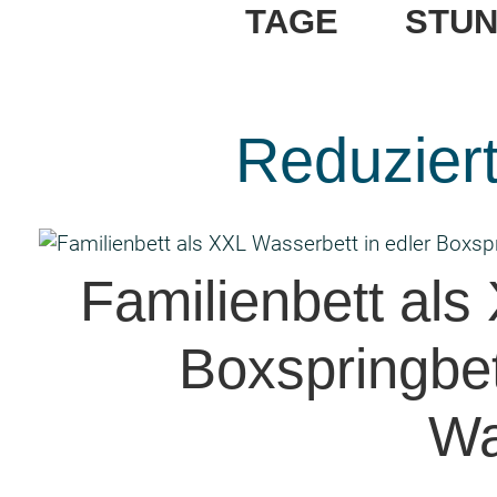
TAGE
STU
Reduzier
Familienbett als
Boxspringbet
Wa