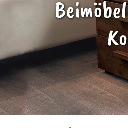
Beimöbel
K