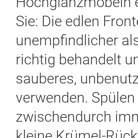
Hochglanzmöbeln e
Sie: Die edlen Front
unempfindlicher al
richtig behandelt un
sauberes, unbenutz
verwenden. Spülen 
zwischendurch imm
kleine Krümel-Rück