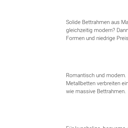
Solide Bettrahmen aus Mas
gleichzeitig modern? Dann
Formen und niedrige Preis
Romantisch und modern. Gra
Metallbetten verbreiten ei
wie massive Bettrahmen.