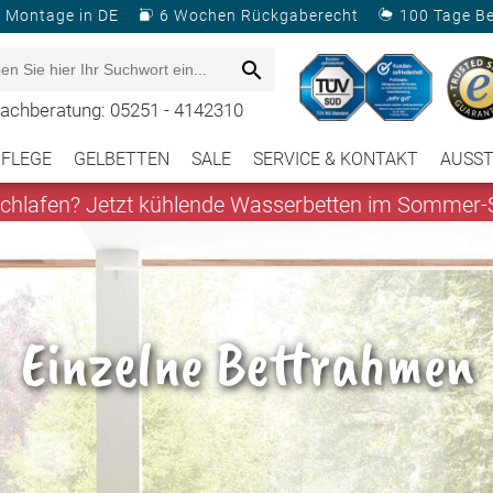
& Montage in DE
6 Wochen Rückgaberecht
100 Tage B
achberatung: 05251 - 4142310
PFLEGE
GELBETTEN
SALE
SERVICE & KONTAKT
AUSS
hlafen? Jetzt kühlende Wasserbetten im Sommer-S
Einzelne Bettrahmen