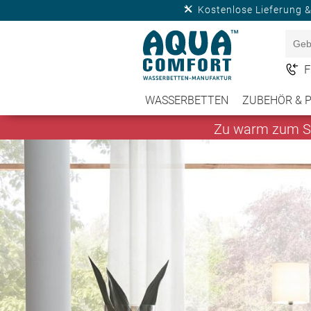
Kostenlose Lieferung 
F
WASSERBETTEN
ZUBEHÖR & 
Zu warm zum Sc