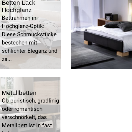
Betten Lack
Hochglanz
Bettrahmen in
Hochglanz-Optik:
Diese Schmuckstücke
bestechen mit
schlichter Eleganz und
za...
Metallbetten
Ob puristisch, gradlinig
oder romantisch
verschnörkelt, das
Metallbett ist in fast