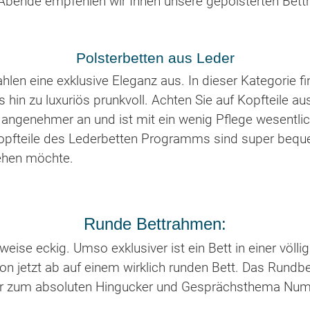
Abende empfehlen wir Ihnen unsere gepolsterten Bett
Polsterbetten aus Leder
hlen eine exklusive Eleganz aus. In dieser Kategorie 
is hin zu luxuriös prunkvoll. Achten Sie auf Kopfteile a
el angenehmer an und ist mit ein wenig Pflege wesentlic
Kopfteile des Lederbetten Programms sind super bequ
ehen möchte.
Runde Bettrahmen:
ise eckig. Umso exklusiver ist ein Bett in einer völli
n jetzt ab auf einem wirklich runden Bett. Das Rundbet
er zum absoluten Hingucker und Gesprächsthema Nu