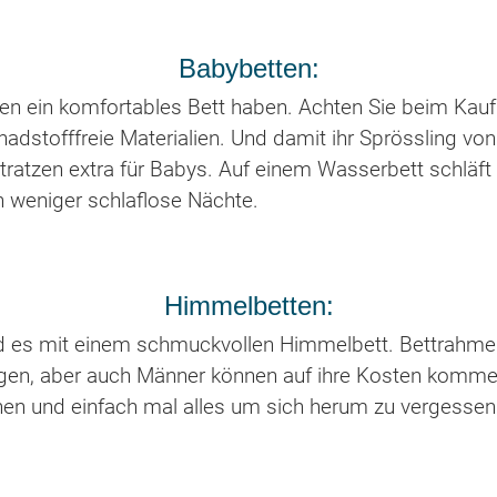
Babybetten:
len ein komfortables Bett haben. Achten Sie beim Kauf
adstofffreie Materialien. Und damit ihr Sprössling von
ratzen extra für Babys. Auf einem Wasserbett schläft
n weniger schlaflose Nächte.
Himmelbetten:
d es mit einem schmuckvollen Himmelbett. Bettrahme
gen, aber auch Männer können auf ihre Kosten kommen.
hen und einfach mal alles um sich herum zu vergessen