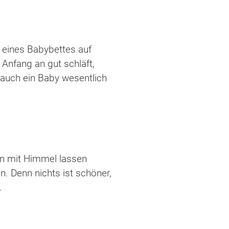
 eines Babybettes auf
 Anfang an gut schläft,
 auch ein Baby wesentlich
n mit Himmel lassen
 Denn nichts ist schöner,
.