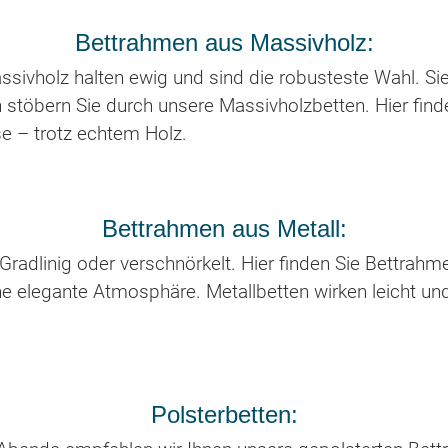
Bettrahmen aus Massivholz:
sivholz halten ewig und sind die robusteste Wahl. Si
 stöbern Sie durch unsere Massivholzbetten. Hier fin
e – trotz echtem Holz.
Bettrahmen aus Metall:
dlinig oder verschnörkelt. Hier finden Sie Bettrahmen 
ne elegante Atmosphäre. Metallbetten wirken leicht und 
Polsterbetten: