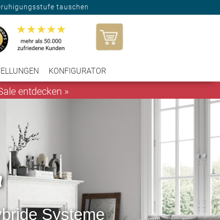
eruhigungsstufe tauschen
TELLUNGEN
KONFIGURATOR
ale entdecken »
n
hybride Systeme