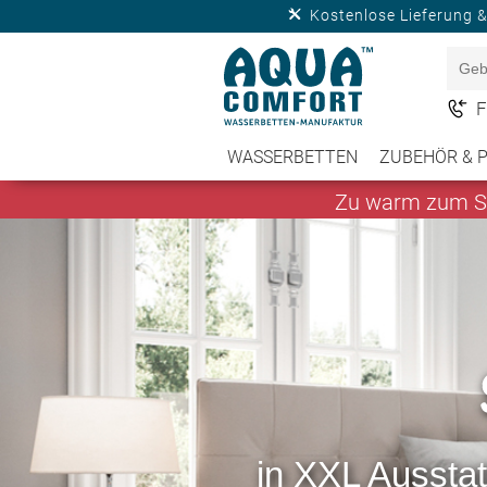
Kostenlose Lieferung 
F
WASSERBETTEN
ZUBEHÖR & 
Zu warm zum Sc
in XXL Ausstat