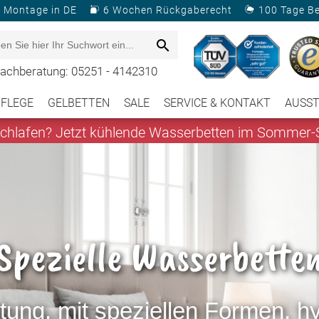
& Montage in DE
6 Wochen Rückgaberecht
100 Tage B
achberatung: 05251 - 4142310
PFLEGE
GELBETTEN
SALE
SERVICE & KONTAKT
AUSS
hlafen? Jetzt kühlende Wasserbetten im Sommer-S
Spezielle Wasserbette
tung, mit speziellen Formen, 