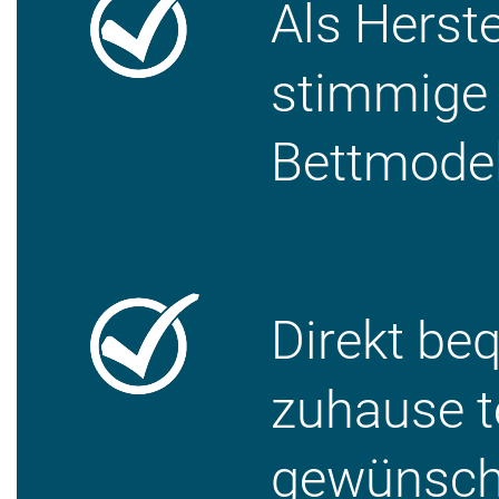
Als Herste
stimmige 
Bettmodel
Direkt be
zuhause t
gewünsch