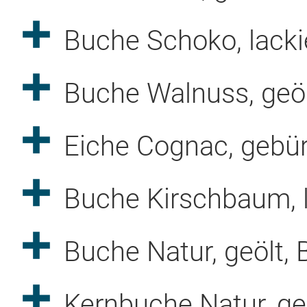
Buche Schoko, lacki
Buche Walnuss, geö
Eiche Cognac, gebür
Buche Kirschbaum, l
Wählen Sie Ihre Box(en)
Buche Natur, geölt,
Echtholz "MS01"
Echtholz "BS01"
Kernbuche Natur, ge
Echtholz "ES01"