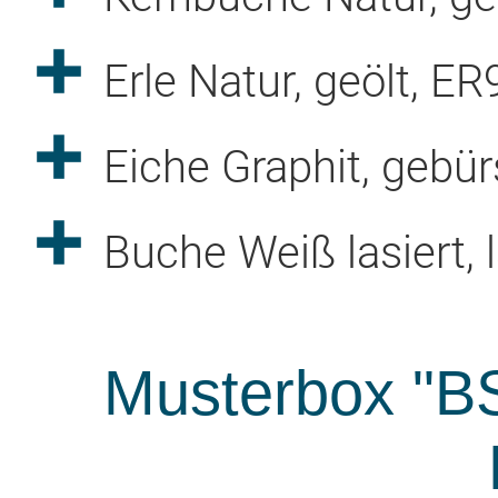
Dekor "DS01"
Stoff- und Ledermuster
Erle Natur, geölt, E
Echtledermuster
*
*
Vorname
Nachname
Eiche Graphit, gebür
*
*
Buche Weiß lasiert, 
Straße
Hausnummer
*
*
PLZ
Ort
Musterbox "BS
*
E-Mail für DHL Benachrichtigung & Trackingcode: