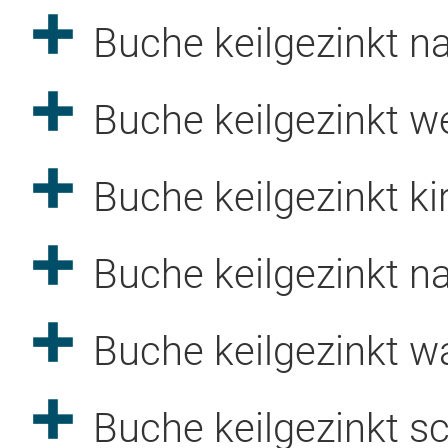
Buche keilgezinkt n
*
Mobil- / Telefonnummer
Buche keilgezinkt w
Anmerkungen:
Buche keilgezinkt ki
Buche keilgezinkt na
kostenlosen Wasserbett-Ratgeber beilegen
Buche keilgezinkt w
Buche keilgezinkt s