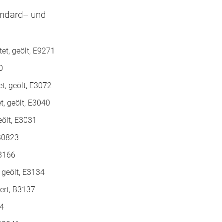
andard-- und
tet, geölt, E9271
0
et, geölt, E3072
t, geölt, E3040
eölt, E3031
 B0823
B3166
 geölt, E3134
ert, B3137
44