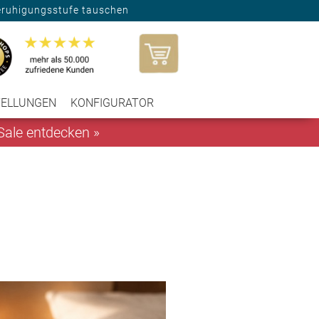
eruhigungsstufe tauschen
TELLUNGEN
KONFIGURATOR
ale entdecken »