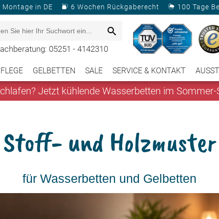
& Montage in DE
6 Wochen Rückgaberecht
100 Tage B
achberatung: 05251 - 4142310
PFLEGE
GELBETTEN
SALE
SERVICE & KONTAKT
AUSS
hlafen? Jetzt kühlende Wasserbetten im Sommer-S
Stoff- und Holzmuster
für Wasserbetten und Gelbetten