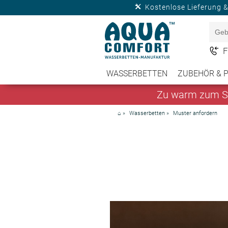
Kostenlose Lieferung 
F
WASSERBETTEN
ZUBEHÖR & 
Zu warm zum Sc
⌂
»
Wasserbetten
»
Muster anfordern