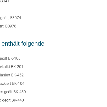
 B3041
 geölt, E3074
ert, B0976
enthält folgende
geölt BK-100
gekalkt BK-201
 lasiert BK-452
lackiert BK-104
ss geölt BK-430
o geölt BK-440