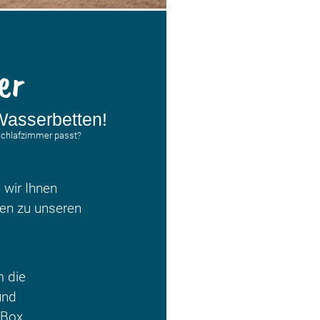
er
Wasserbetten!
 Schlafzimmer passt?
n wir Ihnen
ben zu unseren
 die
und
 Box