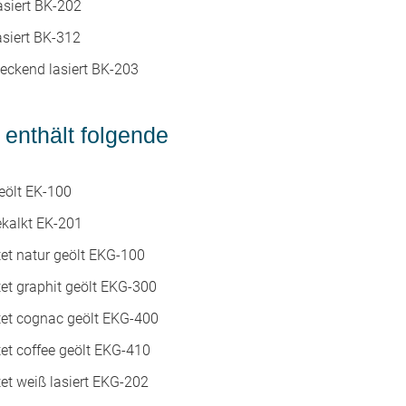
asiert BK-202
asiert BK-312
deckend lasiert BK-203
enthält folgende
geölt EK-100
ekalkt EK-201
tet natur geölt EKG-100
tet graphit geölt EKG-300
stet cognac geölt EKG-400
tet coffee geölt EKG-410
tet weiß lasiert EKG-202