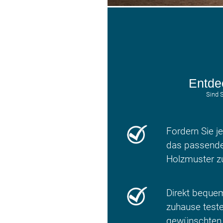
Entde
Sind 
Fordern Sie je
das passende
Holzmuster z
Direkt beque
zuhause teste
gewünschten 