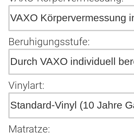
Beruhigungsstufe:
Vinylart:
Matratze: