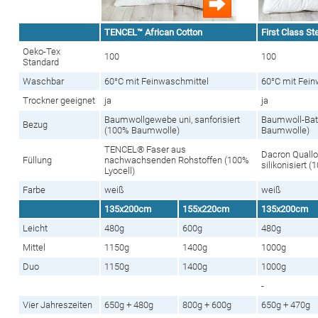
TENCEL™ African Cotton
First Class St
Oeko-Tex
100
100
Standard
Waschbar
60°C mit Feinwaschmittel
60°C mit Fein
Trockner geeignet
ja
ja
Baumwollgewebe uni, sanforisiert
Baumwoll-Bati
Bezug
(100% Baumwolle)
Baumwolle)
TENCEL® Faser aus
Dacron Quallof
Füllung
nachwachsenden Rohstoffen (100%
silikonisiert 
Lyocell)
Farbe
weiß
weiß
135x200cm
155x220cm
135x200cm
Leicht
480g
600g
480g
Mittel
1150g
1400g
1000g
Duo
1150g
1400g
1000g
-
Vier Jahreszeiten
650g + 480g
800g + 600g
650g + 470g