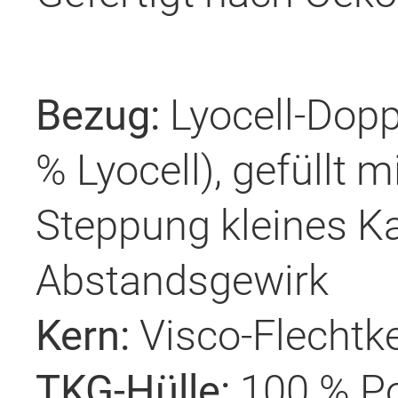
Bezug:
Lyocell-Dopp
% Lyocell), gefüllt m
Steppung kleines Ka
Abstandsgewirk
Kern:
Visco-Flechtk
TKG-Hülle:
100 % Po