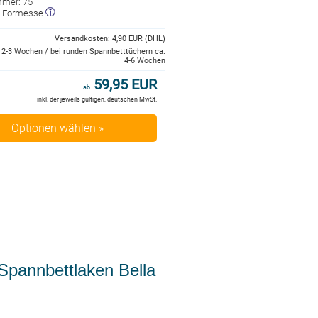
mmer: 75
r: Formesse
Versandkosten: 4,90 EUR (DHL)
2-3 Wochen / bei runden Spannbetttüchern ca.
4-6 Wochen
59,95 EUR
ab
inkl. der jeweils gültigen, deutschen MwSt.
Optionen wählen »
Spannbettlaken Bella