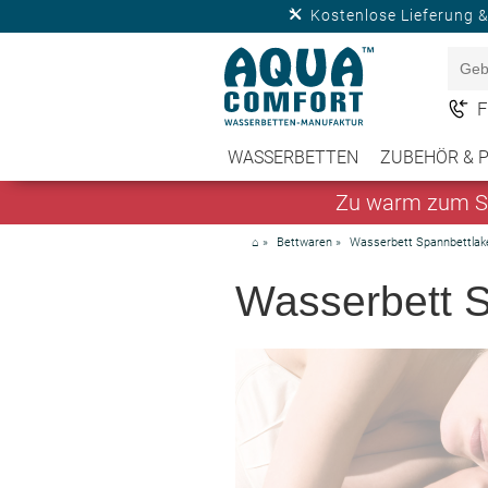
Kostenlose Lieferung 
F
WASSERBETTEN
ZUBEHÖR & 
Zu warm zum Sc
⌂
»
Bettwaren
»
Wasserbett Spannbettlak
Wasserbett S