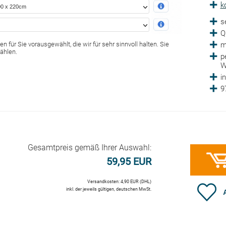
k
s
Q
n für Sie vorausgewählt, die wir für sehr sinnvoll halten. Sie
m
ählen.
p
W
i
9
Gesamtpreis gemäß Ihrer Auswahl:
59,95 EUR
Versandkosten: 4,90 EUR (DHL)
inkl. der jeweils gültigen, deutschen MwSt.