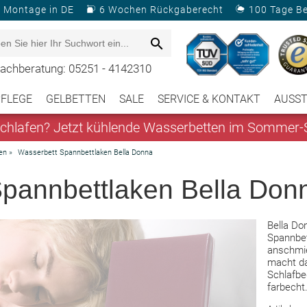
& Montage in DE
6 Wochen Rückgaberecht
100 Tage B
achberatung: 05251 - 4142310
PFLEGE
GELBETTEN
SALE
SERVICE & KONTAKT
AUSS
hlafen? Jetzt kühlende Wasserbetten im Sommer-S
en
»
Wasserbett Spannbettlaken Bella Donna
pannbettlaken Bella Don
Bella Do
Spannbet
anschmi
macht da
Schlafbeg
farbecht