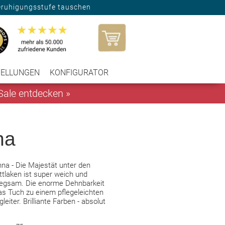
eruhigungsstufe tauschen
TELLUNGEN
KONFIGURATOR
ale entdecken »
na
nna - Die Majestät unter den
tlaken ist super weich und
egsam. Die enorme Dehnbarkeit
s Tuch zu einem pflegeleichten
leiter. Brilliante Farben - absolut
.