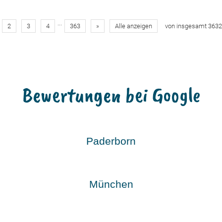
...
2
3
4
363
»
Alle anzeigen
von insgesamt 363
Bewertungen bei Google
Paderborn
München