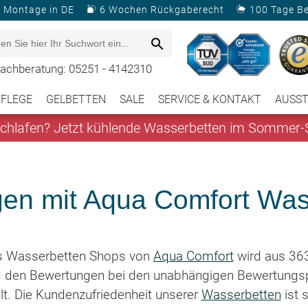
& Montage in DE
6 Wochen Rückgaberecht
100 Tage B
achberatung: 05251 - 4142310
PFLEGE
GELBETTEN
SALE
SERVICE & KONTAKT
AUSS
hlafen? Jetzt kühlende Wasserbetten im Sommer-S
gen mit Aqua Comfort Was
s Wasserbetten Shops von
Aqua Comfort
wird aus 363
 den Bewertungen bei den unabhängigen Bewertungsp
t. Die Kundenzufriedenheit unserer
Wasserbetten
ist 