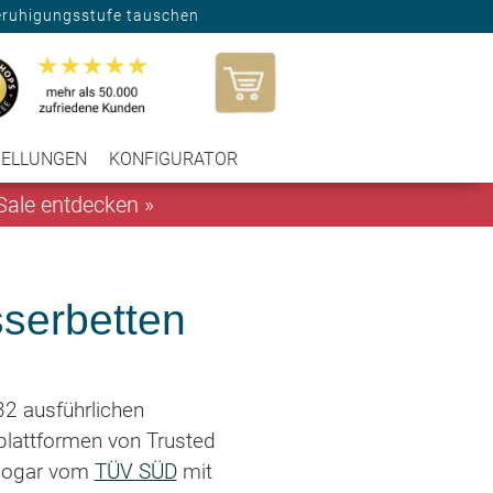
eruhigungsstufe tauschen
TELLUNGEN
KONFIGURATOR
ale entdecken »
serbetten
2 ausführlichen
lattformen von Trusted
sogar vom
TÜV SÜD
mit