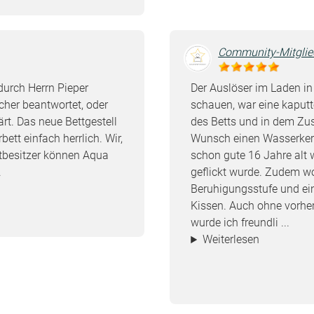
Community-Mitglie
durch Herrn Pieper
Der Auslöser im Laden in
cher beantwortet, oder
schauen, war eine kaputt
ärt. Das neue Bettgestell
des Betts und in dem Z
ett einfach herrlich. Wir,
Wunsch einen Wasserkern
tbesitzer können Aqua
schon gute 16 Jahre alt 
.
geflickt wurde. Zudem wo
Beruhigungsstufe und ei
Kissen. Auch ohne vorhe
wurde ich freundli ...
Weiterlesen