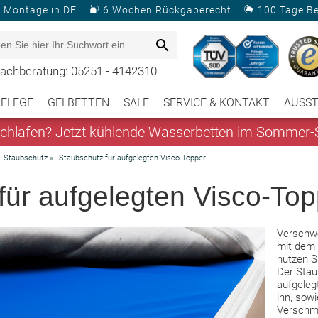
& Montage in DE
6 Wochen Rückgaberecht
100 Tage B
achberatung: 05251 - 4142310
PFLEGE
GELBETTEN
SALE
SERVICE & KONTAKT
AUSS
hlafen? Jetzt kühlende Wasserbetten im Sommer-S
Staubschutz
»
Staubschutz für aufgelegten Visco-Topper
für aufgelegten Visco-Top
Verschwe
mit dem 
nutzen S
Der Stau
aufgeleg
ihn, sow
Verschm