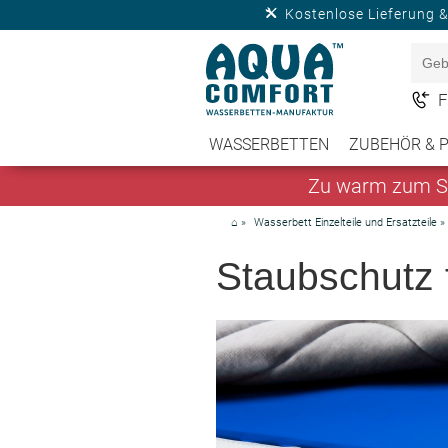
Kostenlose Lieferung 
F
WASSERBETTEN
ZUBEHÖR & 
Zu warm zum Sc
⌂
»
Wasserbett Einzelteile und Ersatzteile
»
Staubschutz 