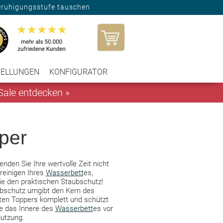
eruhigungsstufe tauschen
TELLUNGEN
KONFIGURATOR
ale entdecken »
per
nden Sie Ihre wertvolle Zeit nicht
reinigen Ihres
Wasserbett
es,
ie den praktischen Staubschutz!
bschutz umgibt den Kern des
ten Toppers komplett und schützt
ie das Innere des
Wasserbett
es vor
utzung.