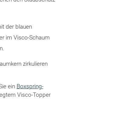
t der blauen
wer im Visco-Schaum
n.
aumkern zirkulieren
Sie ein
Boxspring-
legtem Visco-Topper