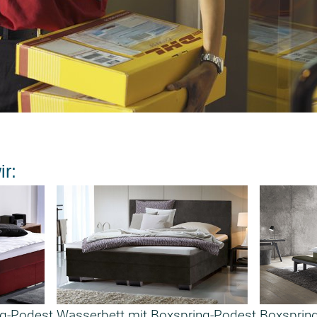
r:
ng-Podest
Wasserbett mit Boxspring-Podest
Boxspring