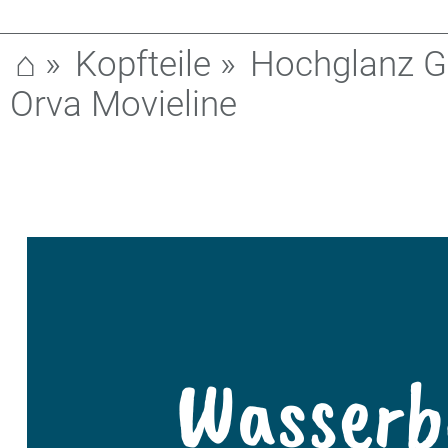
⌂
»
Kopfteile
»
Hochglanz Gl
Orva Movieline
Wasserb