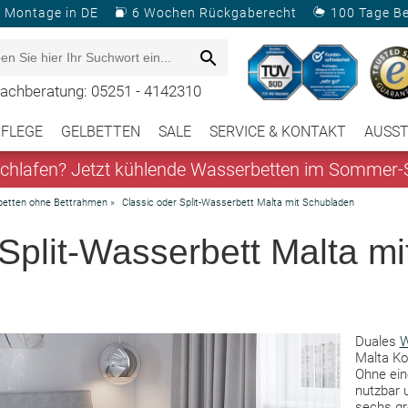
& Montage in DE
6 Wochen Rückgaberecht
100 Tage B
achberatung: 05251 - 4142310
PFLEGE
GELBETTEN
SALE
SERVICE & KONTAKT
AUSS
hlafen? Jetzt kühlende Wasserbetten im Sommer-S
betten ohne Bettrahmen
»
Classic oder Split-Wasserbett Malta mit Schubladen
Split-Wasserbett Malta mi
Duales
W
Malta Ko
Ohne ein
nutzbar 
sechs gr