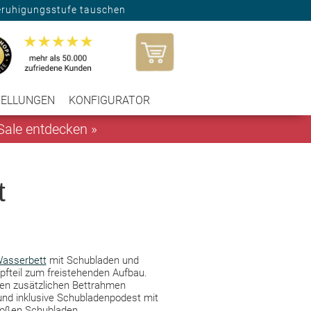
eruhigungsstufe tauschen
TELLUNGEN
KONFIGURATOR
ale entdecken »
t
asserbett
mit Schubladen und
pfteil zum freistehenden Aufbau.
en zusätzlichen Bettrahmen
und inklusive Schubladenpodest mit
oßen Schubladen.