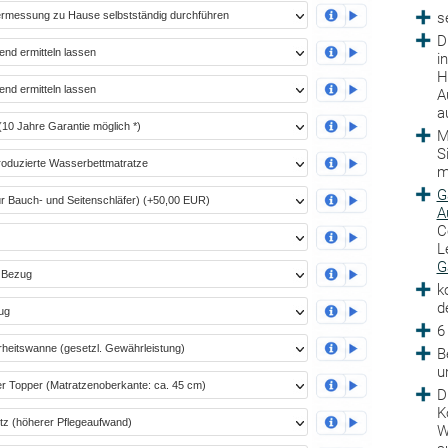
s
D
i
H
A
a
M
S
m
G
A
C
L
G
k
d
6
B
u
D
K
W