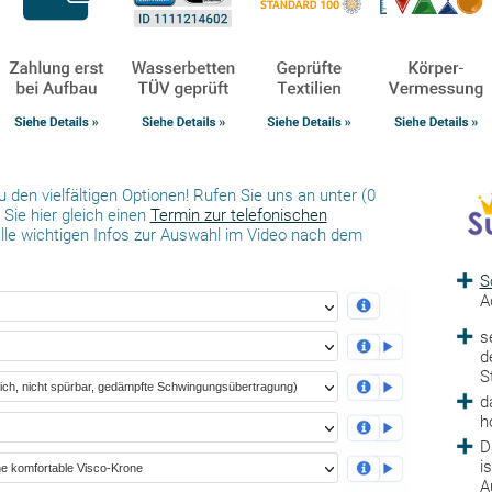
 den vielfältigen Optionen! Rufen Sie uns an unter (0
Sie hier gleich einen
Termin zur telefonischen
alle wichtigen Infos zur Auswahl im Video nach dem
S
A
s
d
S
d
h
D
i
A