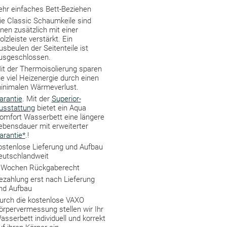
ehr einfaches Bett-Beziehen
ie Classic Schaumkeile sind
nnen zusätzlich mit einer
olzleiste verstärkt. Ein
usbeulen der Seitenteile ist
usgeschlossen.
it der Thermoisolierung sparen
ie viel Heizenergie durch einen
inimalen Wärmeverlust.
arantie
. Mit der
Superior-
usstattung
bietet ein Aqua
omfort Wasserbett eine längere
ebensdauer mit erweiterter
arantie*
.!
ostenlose Lieferung und Aufbau
eutschlandweit
 Wochen Rückgaberecht
ezahlung erst nach Lieferung
nd Aufbau
urch die kostenlose VAXO
örpervermessung stellen wir Ihr
asserbett individuell und korrekt