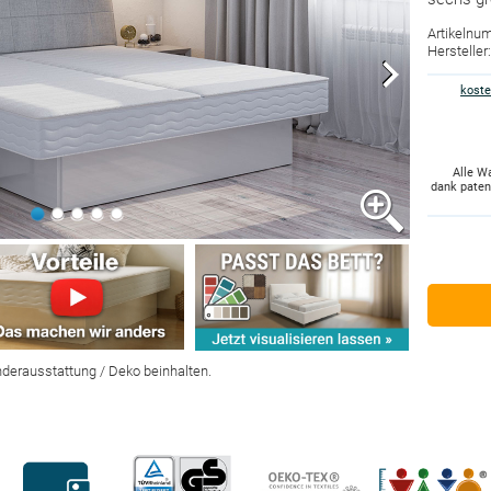
Artikelnu
Herstelle
koste
Alle W
dank pate
nderausstattung / Deko beinhalten.