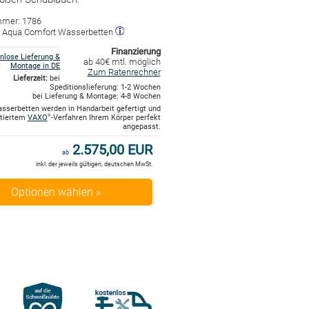
mmer: 1786
r: Aqua Comfort Wasserbetten
Finanzierung
nlose Lieferung &
ab 40€ mtl. möglich
Montage in DE
Zum Ratenrechner
Lieferzeit:
bei
Speditionslieferung: 1-2 Wochen
bei Lieferung & Montage: 4-8 Wochen
asserbetten werden in Handarbeit gefertigt und
ntiertem
VAXO
-Verfahren Ihrem Körper perfekt
®
angepasst.
2.575,00 EUR
ab
inkl. der jeweils gültigen, deutschen MwSt.
Optionen wählen »