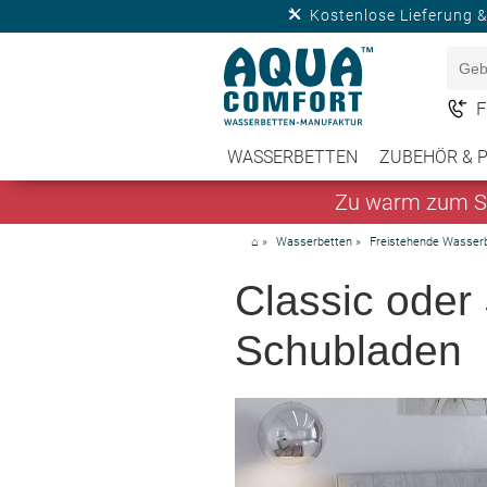
Kostenlose Lieferung 
F
WASSERBETTEN
ZUBEHÖR & 
Zu warm zum Sc
⌂
»
Wasserbetten
»
Freistehende Wasser
Classic oder 
Schubladen