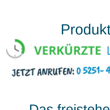
Produk
Das freisteh