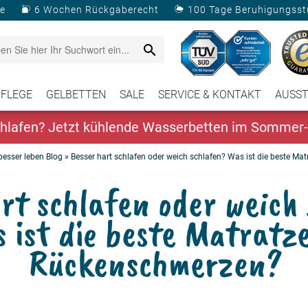
e
6 Wochen Rückgaberecht
100 Tage Beruhigungsst
PFLEGE
GELBETTEN
SALE
SERVICE & KONTAKT
AUSS
lafen? Jetzt kühlende Wasserbetten im Sommer-
besser leben Blog
»
Besser hart schlafen oder weich schlafen? Was ist die beste M
rt schlafen oder weich
 ist die beste Matratze
Rückenschmerzen?