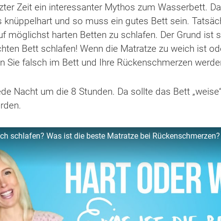
letzter Zeit ein interessanter Mythos zum Wasserbett. 
s knüppelhart und so muss ein gutes Bett sein. Tatsäch
 möglichst harten Betten zu schlafen. Der Grund ist se
chten Bett schlafen! Wenn die Matratze zu weich ist od
en Sie falsch im Bett und Ihre Rückenschmerzen werd
ede Nacht um die 8 Stunden. Da sollte das Bett „weis
erden.
ich schlafen? Was ist die beste Matratze bei Rückenschmerzen?