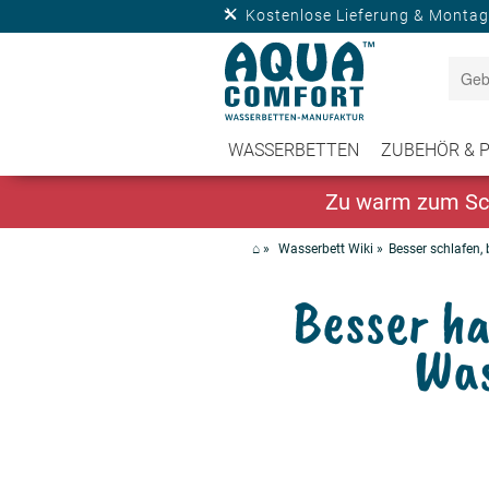
Kostenlose Lieferung & Montag
WASSERBETTEN
ZUBEHÖR & 
Zu warm zum Sch
⌂
»
Wasserbett Wiki
»
Besser schlafen, 
Besser ha
Was