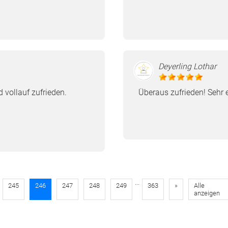
Deyerling Lothar
d vollauf zufrieden.
Überaus zufrieden! Sehr
...
245
246
247
248
249
363
»
Alle
anzeigen