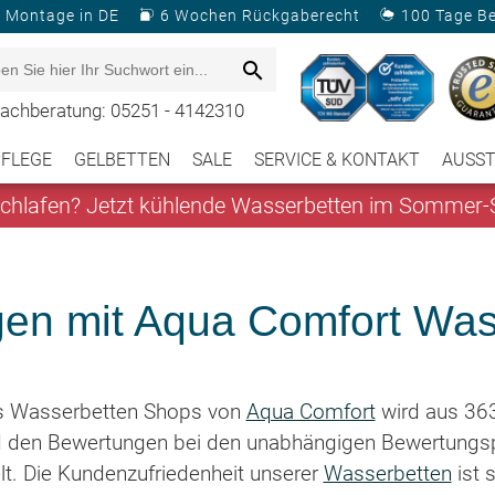
& Montage in DE
6 Wochen Rückgaberecht
100 Tage B
achberatung: 05251 - 4142310
PFLEGE
GELBETTEN
SALE
SERVICE & KONTAKT
AUSS
hlafen? Jetzt kühlende Wasserbetten im Sommer-S
gen mit Aqua Comfort Was
s Wasserbetten Shops von
Aqua Comfort
wird aus 363
 den Bewertungen bei den unabhängigen Bewertungsp
t. Die Kundenzufriedenheit unserer
Wasserbetten
ist 