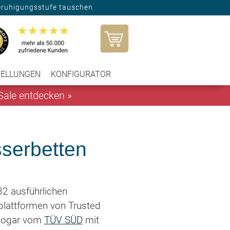
eruhigungsstufe tauschen
TELLUNGEN
KONFIGURATOR
ale entdecken »
serbetten
2 ausführlichen
lattformen von Trusted
sogar vom
TÜV SÜD
mit