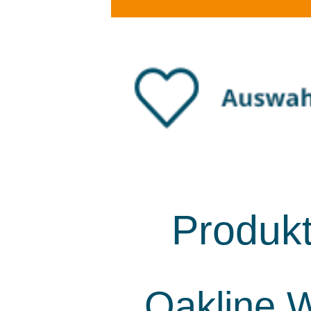
Produk
Oakline W