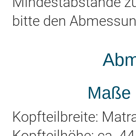
Mindestabstände z
bitte den Abmessung
Abm
Maße d
Kopfteilbreite: Matr
Kopfteilhöhe: ca. 4