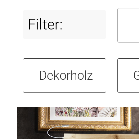
Filter:
Dekorholz
G