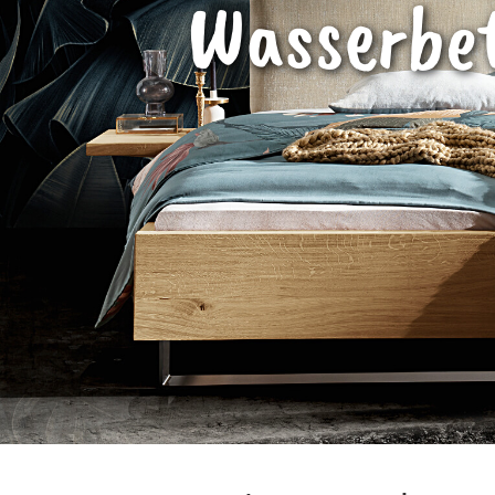
Wasserbe