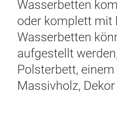
Wasserbetten komp
oder komplett mit 
Wasserbetten könn
aufgestellt werden
Polsterbett, eine
Massivholz, Dekor