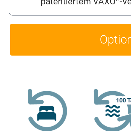
patentiertem VAXO
-V
Optio