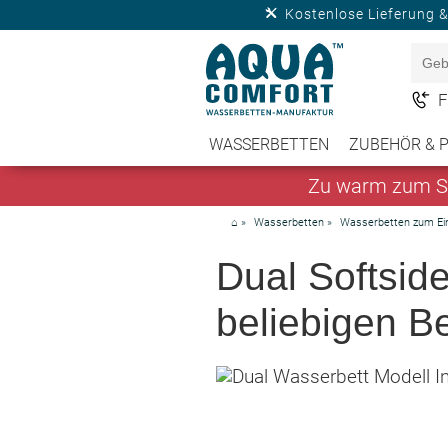
Kostenlose Lieferung 
F
WASSERBETTEN
ZUBEHÖR & 
Zu warm zum Sc
⌂
»
Wasserbetten
»
Wasserbetten zum Ei
Dual Softsid
beliebigen B