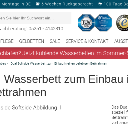
& Montage in DE
6 Wochen Rückgaberecht
100 Tage B
achberatung: 05251 - 4142310
PFLEGE
GELBETTEN
SALE
SERVICE & KONTAKT
AUSS
hlafen? Jetzt kühlende Wasserbetten im Sommer-S
nbau
»
Dual Softside Wasserbett zum Einbau in einen beliebigen Bettrahmen
e Wasserbett zum Einbau 
ettrahmen
Das Dua
speziell 
Bettrahm
vorhande