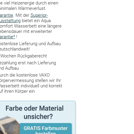
ie viel Heizenergie durch einen
inimalen Wärmeverlust.
arantie
. Mit der
Superior-
usstattung
bietet ein Aqua
omfort Wasserbett eine längere
ebensdauer mit erweiterter
arantie*
.!
ostenlose Lieferung und Aufbau
eutschlandweit!
 Wochen Rückgaberecht
ezahlung erst nach Lieferung
nd Aufbau
urch die kostenlose VAXO
örpervermessung stellen wir Ihr
asserbett individuell und korrekt
uf ihren Körper ein