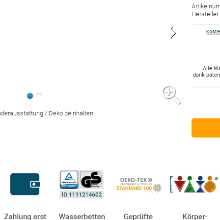
Artikelnu
Herstelle
koste
Alle W
dank pate
nderausstattung / Deko beinhalten.