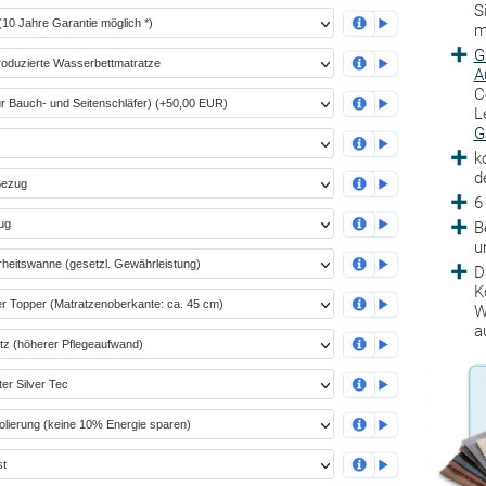
S
m
G
A
C
L
G
k
d
6
B
u
D
K
W
a