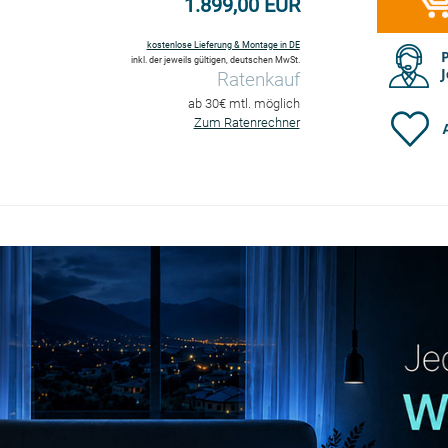
1.899,00 EUR
kostenlose Lieferung & Montage in DE
inkl. der jeweils gültigen, deutschen MwSt.
Ratenkauf
ab 30€ mtl. möglich
Zum Ratenrechner