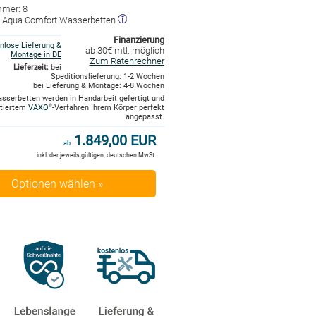
mmer: 8
r: Aqua Comfort Wasserbetten
Finanzierung
nlose Lieferung &
ab 30€ mtl. möglich
Montage in DE
Zum Ratenrechner
Lieferzeit:
bei
Speditionslieferung: 1-2 Wochen
bei Lieferung & Montage: 4-8 Wochen
asserbetten werden in Handarbeit gefertigt und
ntiertem
VAXO
-Verfahren Ihrem Körper perfekt
®
angepasst.
1.849,00 EUR
ab
inkl. der jeweils gültigen, deutschen MwSt.
Optionen wählen »