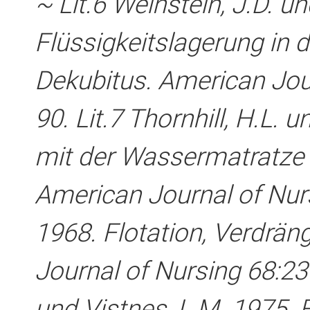
~ Lit.6 Weinstein, J.D. u
Flüssigkeitslagerung in
Dekubitus. American Jou
90. Lit.7 Thornhill, H.L.
mit der Wassermatratze
American Journal of Nursi
1968. Flotation, Verdrä
Journal of Nursing 68:2351­
und Vistnes, L.M. 1975. 