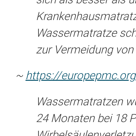
Krankenhausmatratz
Wassermatratze sche
zur Vermeidung von
~
https://europepmc.or
Wassermatratzen wu
24 Monaten bei 18 P
Wirbelsäulenverletz